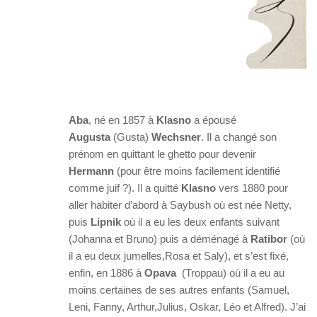
Aba
, né en 1857 à
Klasno
a épousé
Augusta
(Gusta)
Wechsner
. Il a changé son
prénom en quittant le ghetto pour devenir
Hermann
(pour être moins facilement identifié
comme juif ?). Il a quitté
Klasno
vers 1880 pour
aller habiter d’abord à Saybush où est née Netty,
puis
Lipnik
où il a eu les deux enfants suivant
(Johanna et Bruno) puis a déménagé à
Ratibor
(où
il a eu deux jumelles,Rosa et Saly), et s’est fixé,
enfin, en 1886 à
Opava
(Troppau) où il a eu au
moins certaines de ses autres enfants (Samuel,
Leni, Fanny, Arthur,Julius, Oskar, Léo et Alfred). J’ai