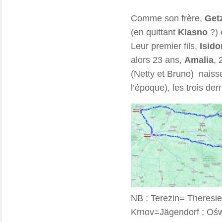
Comme son frère,
Get
(en quittant
Klasno
?) 
Leur premier fils,
Isido
alors 23 ans,
Amalia
, 
(Netty et Bruno) naiss
l’époque), les trois der
NB : Terezin= Theresi
Krnov=Jägendorf ; Ośw