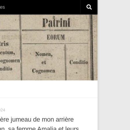
es
024
frère jumeau de mon arrière
n, sa femme Amalia et leurs