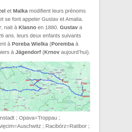
zel
et
Malka
modifient leurs prénoms
et se font appeler Gustav et Amalia.
r
, nait à
Klasno
en 1880.
Gustav
a
26 ans. leurs deux enfants suivants
ent à
Poreba Wielka
(
Poremba
à
niers à
Jägendorf
(
Krnov
aujourd’hui).
enstadt ; Opava=Troppau ;
ięcim=Auschwitz ; Racibórz=Ratibor ;