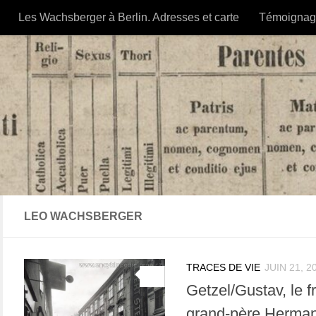
Les Wachsberger à Berlin. Adresses et carte
Témoignag
LEO WACHSBERGER
TRACES DE VIE
JUIN 21, 2
0
Getzel/Gustav, le 
grand-père Herman