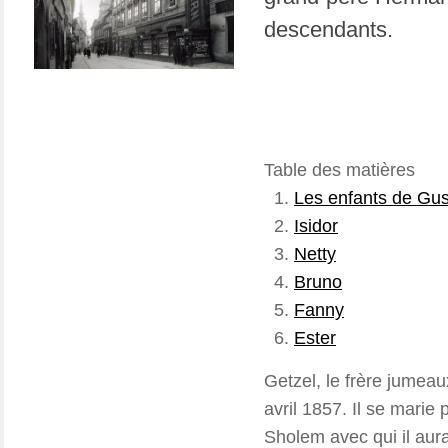
descendants.
Table des matières
Les enfants de Gus
Isidor
Netty
Bruno
Fanny
Ester
Getzel, le frère jumea
avril 1857. Il se marie
Sholem avec qui il aura