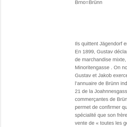
Brno=Brünn
Ils quittent Jägendorf e
En 1899, Gustav décl
de marchandise mixte, e
Minoritengasse . On no
Gustav et Jakob exerce
l’annuaire de Brünn in
21 de la Joahnnesgasse
commerçantes de Brünn
permet de confirmer q
spécialité que son frèr
vente de « toutes les g