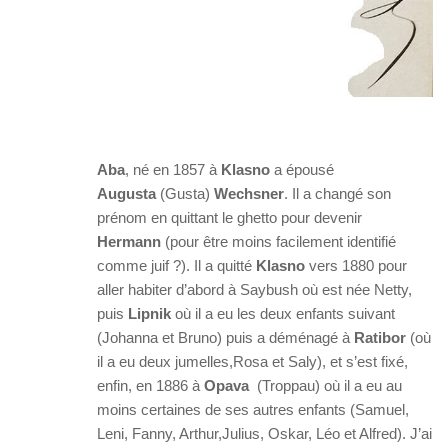
Aba
, né en 1857 à
Klasno
a épousé
Augusta
(Gusta)
Wechsner
. Il a changé son
prénom en quittant le ghetto pour devenir
Hermann
(pour être moins facilement identifié
comme juif ?). Il a quitté
Klasno
vers 1880 pour
aller habiter d’abord à Saybush où est née Netty,
puis
Lipnik
où il a eu les deux enfants suivant
(Johanna et Bruno) puis a déménagé à
Ratibor
(où
il a eu deux jumelles,Rosa et Saly), et s’est fixé,
enfin, en 1886 à
Opava
(Troppau) où il a eu au
moins certaines de ses autres enfants (Samuel,
Leni, Fanny, Arthur,Julius, Oskar, Léo et Alfred). J’ai