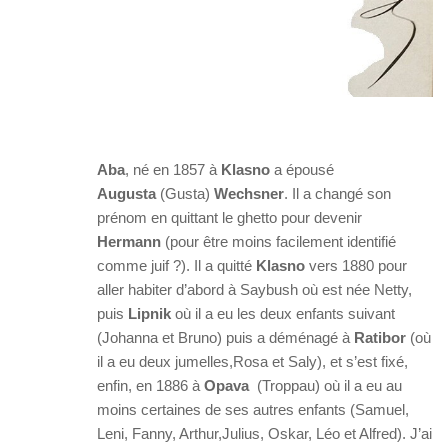
Aba
, né en 1857 à
Klasno
a épousé
Augusta
(Gusta)
Wechsner
. Il a changé son
prénom en quittant le ghetto pour devenir
Hermann
(pour être moins facilement identifié
comme juif ?). Il a quitté
Klasno
vers 1880 pour
aller habiter d’abord à Saybush où est née Netty,
puis
Lipnik
où il a eu les deux enfants suivant
(Johanna et Bruno) puis a déménagé à
Ratibor
(où
il a eu deux jumelles,Rosa et Saly), et s’est fixé,
enfin, en 1886 à
Opava
(Troppau) où il a eu au
moins certaines de ses autres enfants (Samuel,
Leni, Fanny, Arthur,Julius, Oskar, Léo et Alfred). J’ai